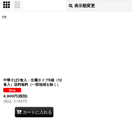
表示順変更
閉じる
1
件
表示数
:
並び順
:
絞り込む
中華そば2食入・生麺タイプ6箱（12
食入）送料無料（一部地域を除く）
4,800
円
(税別)
(
税込
:
5,184
円
)
カートに入れる