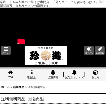
昭和二十五年創業の中華そば専門店。「見た目こってり後味さっぱり」鶏白
湯背脂系、京都ラーメンの源流です。
メニュー
ログイン
新規登録
TOP
珍遊とは
店舗情報
お支払いについて
作り方
ホーム
>
新着商品
>
送料無料商品
送料無料商品
[
新着商品
]